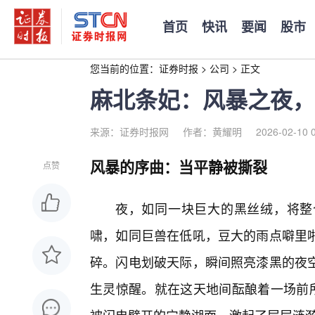
首页
快讯
要闻
股市
您当前的位置：
证券时报
>
公司
>
正文
麻北条妃：风暴之夜，
来源：证券时报网
作者：黄耀明
2026-02-10 
风暴的序曲：当平静被撕裂
点赞
夜，如同一块巨大的黑丝绒，将整
啸，如同巨兽在低吼，豆大的雨点噼里啪
碎。闪电划破天际，瞬间照亮漆黑的夜
生灵惊醒。就在这天地间酝酿着一场前所